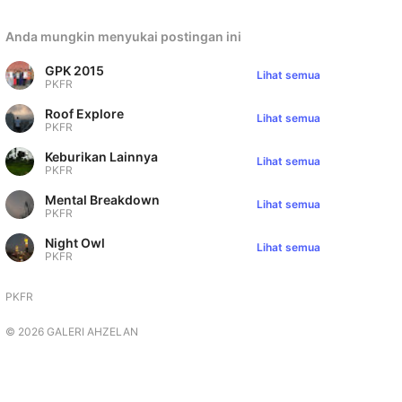
Anda mungkin menyukai postingan ini
GPK 2015
Lihat semua
PKFR
Roof Explore
Lihat semua
PKFR
Keburikan Lainnya
Lihat semua
PKFR
Mental Breakdown
Lihat semua
PKFR
Night Owl
Lihat semua
PKFR
PKFR
©
2026
GALERI AHZELAN